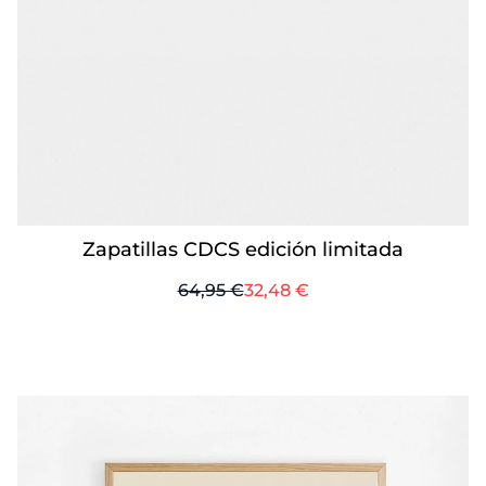
Zapatillas CDCS edición limitada
Precio normal
Desde
64,95 €
32,48 €