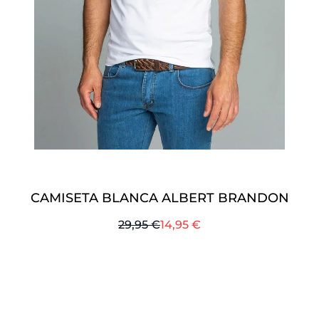
CAMISETA BLANCA ALBERT BRANDON
Precio normal
Desde
29,95 €
14,95 €