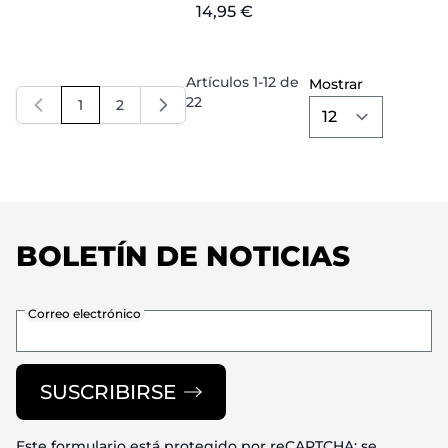
14,95 €
Artículos
1
-
12
de
Mostrar
22
1
2
Actualmente estás leyendo página
Página
BOLETÍN DE NOTICIAS
Correo electrónico
SUSCRIBIRSE
Este formulario está protegido por reCAPTCHA: se