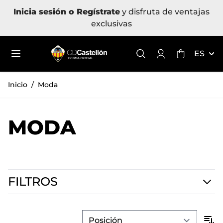
Ir al contenido
Inicia sesión o Regístrate
y disfruta de ventajas
exclusivas
Toggle mini
ES
Inicio
/
Moda
MODA
FILTROS