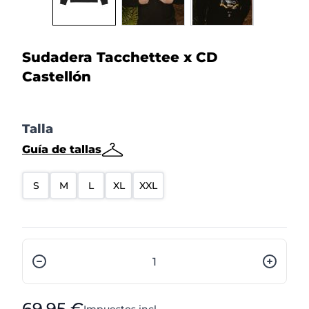
Sudadera Tacchettee x CD
Castellón
Talla
Guía de tallas
S
M
L
XL
XXL
Cantidad
Desde:
69,95 €