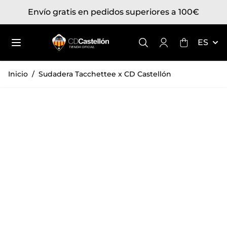
Ir al contenido
Envío gratis en pedidos superiores a 100€
Toggle mini
ES
Inicio
/
Sudadera Tacchettee x CD Castellón