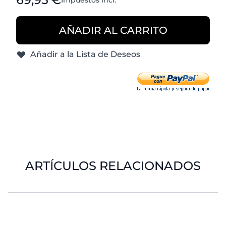
Impuestos incl.
AÑADIR AL CARRITO
Añadir a la Lista de Deseos
ARTÍCULOS RELACIONADOS
Es posible navegar por los elementos del carrusel util
Pulse para saltar el carrusel
Pulse aquí para ir a la navegación por el carrusel