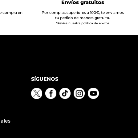
Envíos gratuitos
 de compra en
Por compras superiores a 100€, te enviamos
tu pedido de manera gratuita.
*Revisa nuestra política de envíos
SÍGUENOS
gales
n