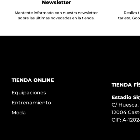
Newsletter
Mantente informado con nuestra newsletter
Realiza
sobre las últimas novedades en la tienda.
tarjeta, Go
TIENDA ONLINE
TIENDA FÍ
Equipaciones
Estadio Sk
Entrenamiento
C/ Huesca,
12004 Cast
Moda
CIF: A-120