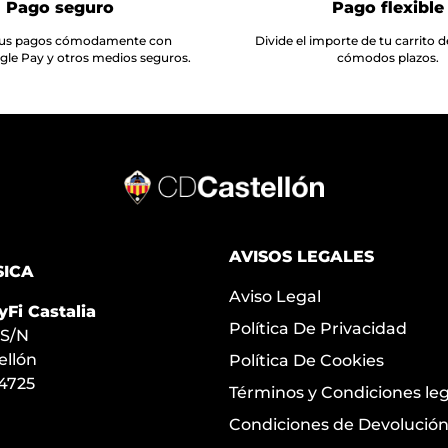
Pago seguro
Pago flexible
 tus pagos cómodamente con
Divide el importe de tu carrito
ogle Pay y otros medios seguros.
cómodos plazos.
AVISOS LEGALES
SICA
Aviso Legal
yFi Castalia
Política De Privacidad
 S/N
ellón
Política De Cookies
24725
Términos y Condiciones le
Condiciones de Devolució