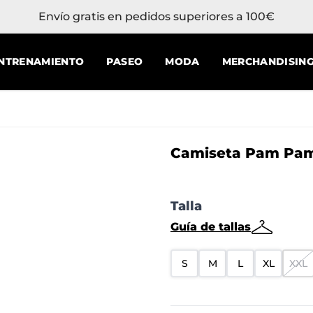
Envío gratis en pedidos superiores a 100€
NTRENAMIENTO
PASEO
MODA
MERCHANDISIN
Camiseta Pam Pam 
Talla
Guía de tallas
S
M
L
XL
XXL