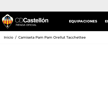
Ir al contenido
EQUIPACIONES
E
Inicio
/
Camiseta Pam Pam Orellut Tacchettee