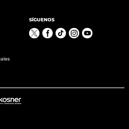
SÍGUENOS
gales
n