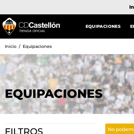
Ir al contenido
EQUIPACIONES
E
Inicio
/
Equipaciones
EQUIPACIONES
FILTROS
No podemos