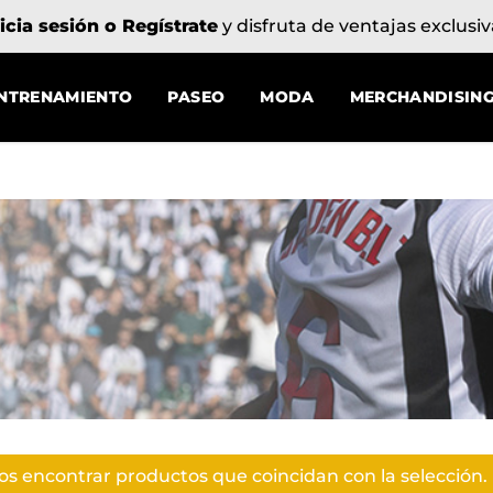
Envío gratis en pedidos superiores a 100€
NTRENAMIENTO
PASEO
MODA
MERCHANDISIN
 encontrar productos que coincidan con la selección.