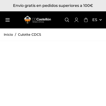
Ir al contenido
Envío gratis en pedidos superiores a 100€
Toggle mini
ES
Inicio
/
Culotte CDCS