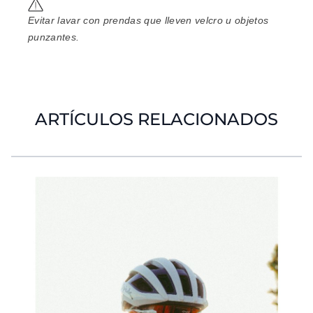
Evitar lavar con prendas que lleven velcro u objetos
punzantes.
ARTÍCULOS RELACIONADOS
Es posible navegar por los elementos del carrusel util
Pulse para saltar el carrusel