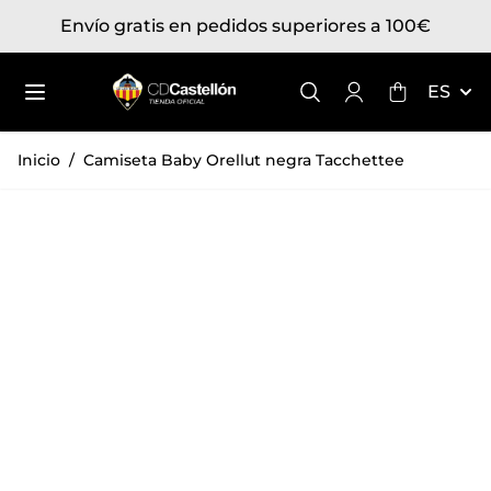
Ir al contenido
Envío gratis en pedidos superiores a 100€
Toggle mini
ES
Inicio
/
Camiseta Baby Orellut negra Tacchettee