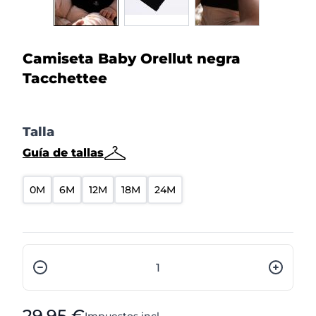
Camiseta Baby Orellut negra
Tacchettee
Talla
Guía de tallas
0M
6M
12M
18M
24M
Cantidad
Desde:
29,95 €